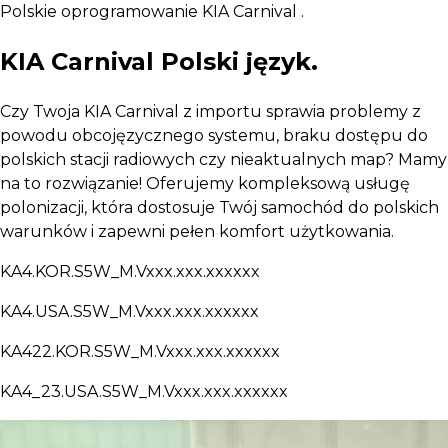
Polskie oprogramowanie KIA Carnival .
KIA Carnival
Polski język.
Czy Twoja KIA Carnival z importu sprawia problemy z
powodu obcojęzycznego systemu, braku dostępu do
polskich stacji radiowych czy nieaktualnych map? Mamy
na to rozwiązanie! Oferujemy kompleksową usługę
polonizacji, która dostosuje Twój samochód do polskich
warunków i zapewni pełen komfort użytkowania.
KA4.KOR.S5W_M.Vxxx.xxx.xxxxxx
KA4.USA.S5W_M.Vxxx.xxx.xxxxxx
KA422.KOR.S5W_M.Vxxx.xxx.xxxxxx
KA4_23.USA.S5W_M.Vxxx.xxx.xxxxxx