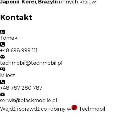
Japonii
,
Korei
,
Brazylii
i innych krajów.
Kontakt
Tomek
+48 698 999 111
techmobil@techmobil.pl
Miłosz
+48 787 280 787
serwis@blackmobile.pl
Wejdź i sprawdź co robimy w
Techmobil