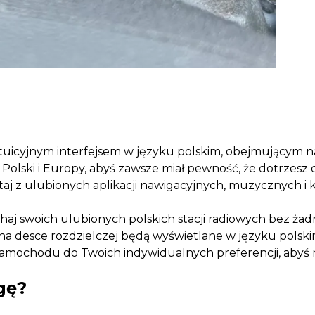
intuicyjnym interfejsem w języku polskim, obejmującym 
lski i Europy, abyś zawsze miał pewność, że dotrzesz do
taj z ulubionych aplikacji nawigacyjnych, muzycznych 
haj swoich ulubionych polskich stacji radiowych bez żad
na desce rozdzielczej będą wyświetlane w języku polsk
mochodu do Twoich indywidualnych preferencji, abyś móg
gę?