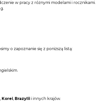
czenie w pracy z różnymi modelami i rocznikami.
g.
imy o zapoznanie się z poniższą listą:
ngielskim.
,
Korei
,
Brazylii
i innych krajów.