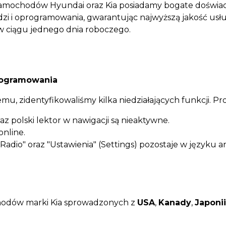
 samochodów Hyundai oraz Kia posiadamy bogate doświad
i i oprogramowania, gwarantując najwyższą jakość usłu
w ciągu jednego dnia roboczego.
programowania
mu, zidentyfikowaliśmy kilka niedziałających funkcji. Pros
z polski lektor w nawigacji są nieaktywne.
online.
adio" oraz "Ustawienia" (Settings) pozostaje w języku a
ochodów marki Kia sprowadzonych z
USA
,
Kanady
,
Japonii