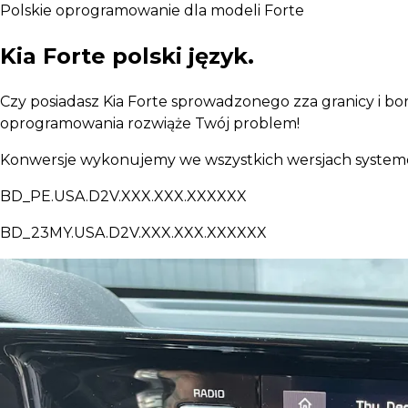
Polskie oprogramowanie dla modeli Forte
Kia Forte polski język.
Czy posiadasz Kia Forte sprowadzonego zza granicy i b
oprogramowania rozwiąże Twój problem!
Konwersje wykonujemy we wszystkich wersjach syste
BD_PE.USA.D2V.XXX.XXX.XXXXXX
BD_23MY.USA.D2V.XXX.XXX.XXXXXX